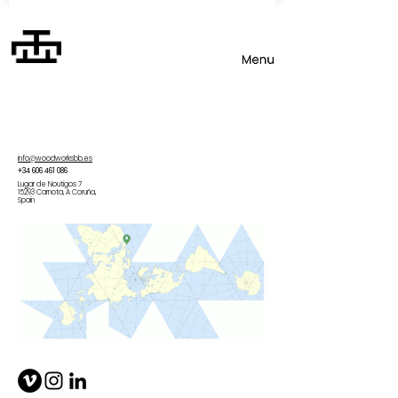
info@woodworksbb.es
+34 606 461 086
Lugar de Noutigos 7
15293 Carnota, A Coruña,
Spain